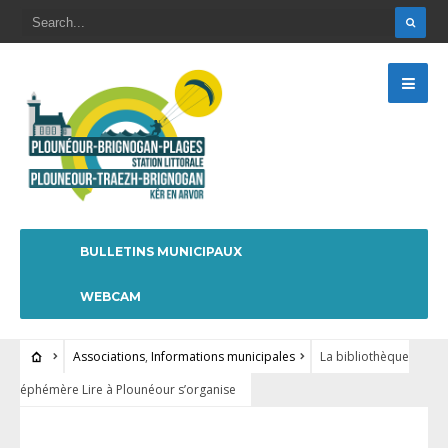
BULLETINS MUNICIPAUX
WEBCAM
Associations
,
Informations municipales
La bibliothèque
éphémère Lire à Plounéour s’organise
ASSOCIATIONS
•
INFORMATIONS MUNICIPALES