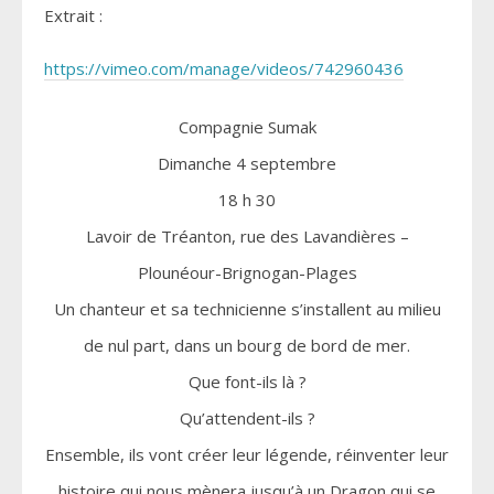
Extrait :
https://vimeo.com/manage/videos/742960436
Compagnie Sumak
Dimanche 4 septembre
18 h 30
Lavoir de Tréanton, rue des Lavandières –
Plounéour-Brignogan-Plages
Un chanteur et sa technicienne s’installent au milieu
de nul part, dans un bourg de bord de mer.
Que font-ils là ?
Qu’attendent-ils ?
Ensemble, ils vont créer leur légende, réinventer leur
histoire qui nous mènera jusqu’à un Dragon qui se