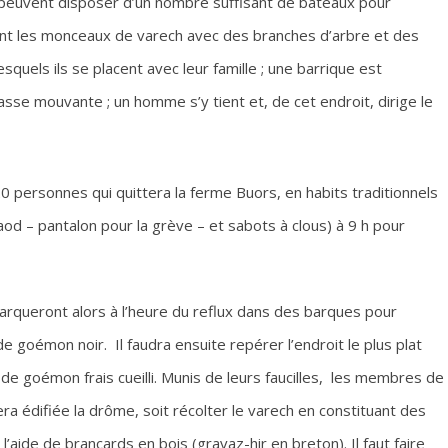
e peuvent disposer d’un nombre suffisant de bateaux pour
 lient les monceaux de varech avec des branches d’arbre et des
uels ils se placent avec leur famille ; une barrique est
se mouvante ; un homme s’y tient et, de cet endroit, dirige le
0 personnes qui quittera la ferme Buors, en habits traditionnels
d – pantalon pour la grève – et sabots à clous) à 9 h pour
queront alors à l’heure du reflux dans des barques pour
 goémon noir. Il faudra ensuite repérer l’endroit le plus plat
de goémon frais cueilli. Munis de leurs faucilles, les membres de
sera édifiée la drôme, soit récolter le varech en constituant des
 l’aide de brancards en bois (gravaz-hir en breton). Il faut faire