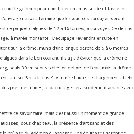
sseront le goémon pour constituer un amas solide et tassé en
. L’ouvrage ne sera terminé que lorsque ces cordages seront
onnant ce paquet d’algues de 12 à 16 tonnes, à convoyer. Ce dernier
plage, à marée montante. L’équipage reviendra ensuite en
estent sur la drôme, munis d’une longue perche de 5 à 6 mètres
algues dans le bon courant. Il s’agit d’éviter que la drôme ne
erg, seuls 30 cm sont visibles en dehors de l’eau, mais la drôme
ent 4 m sur 3 m à la base). À marée haute, ce chargement atteint
u plus près des dunes, le paquetage sera solidement amarré avec
ettre ce savoir faire, mais c’est aussi un moment de grande
 saucisses) sous chapiteau, la présence d’artisans et des
t le brûlage du goémon à l’ancienne. Les équipages seront de