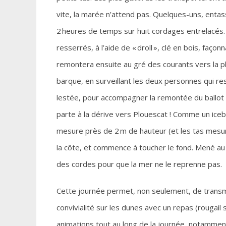
vite, la marée n’attend pas. Quelques-uns, enta
2 heures de temps sur huit cordages entrelacés
resserrés, à l’aide de « droll », clé en bois, faç
remontera ensuite au gré des courants vers la 
barque, en surveillant les deux personnes qui r
lestée, pour accompagner la remontée du ballot d’
parte à la dérive vers Plouescat ! Comme un iceb
mesure près de 2 m de hauteur (et les tas mesur
la côte, et commence à toucher le fond. Mené a
des cordes pour que la mer ne le reprenne pas.
Cette journée permet, non seulement, de transm
convivialité sur les dunes avec un repas (rougail
animations tout au long de la journée, notammen