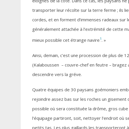
éloignés de la côte. Dans ce cas, les paysans n
transporter leur récolte sur la terre ferme ; ils
cordes, et en forment d’immenses radeaux sur lesq
généralement attachée à l’extrémité de cette mas
1
mieux possible cet étrange navire
. »
Ainsi, demain, c’est une procession de plus de 12
(Kalaboussen – couvre-chef en feutre – bragez ao
descendre vers la gréve.
Quatre équipes de 30 paysans goémoniers embar
rejoindre assez bas sur les roches un gisement de
possible où sera constituée la drôme, gros cube 
l’équipage partiront, soit, nettoyer l’endroit où 
petits tas. Les plus gaillards les transporteront à