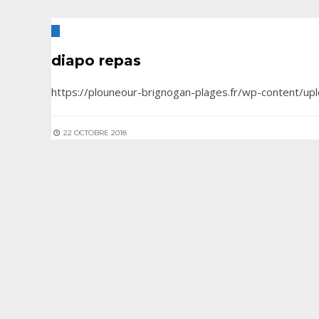
diapo repas
https://plouneour-brignogan-plages.fr/wp-content/u
22 OCTOBRE 2018