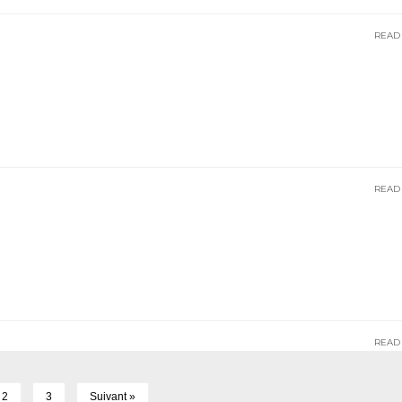
READ
READ
READ
2
3
Suivant »