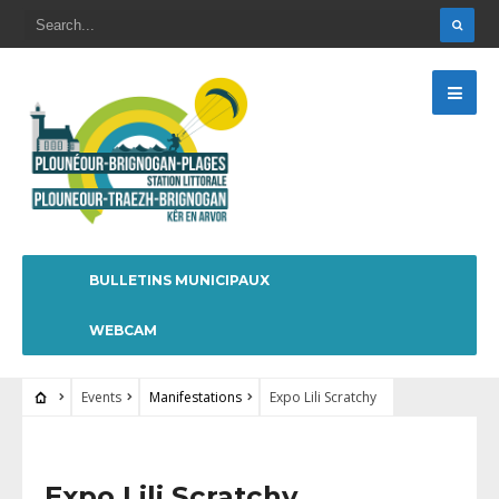
BULLETINS MUNICIPAUX
WEBCAM
Events
Manifestations
Expo Lili Scratchy
Expo Lili Scratchy