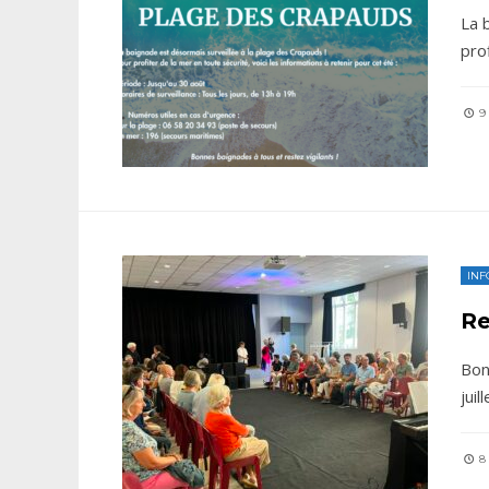
La 
pro
9 
INF
Re
Bon
juil
8 