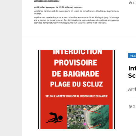
6 
ALE
In
Sc
Arr
2 