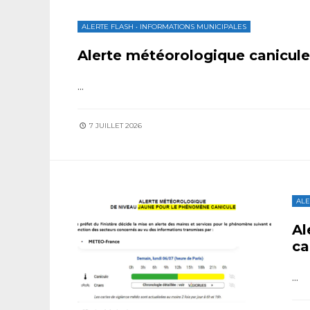
ALERTE FLASH
•
INFORMATIONS MUNICIPALES
Alerte météorologique canicule
...
7 JUILLET 2026
ALE
Al
ca
...