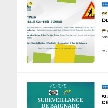
INF
Du
I
rai
9 
INF
S
C