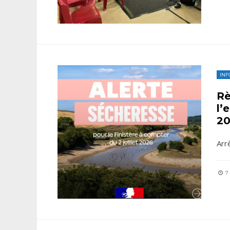
INF
Rè
l’
2
Arr
7 