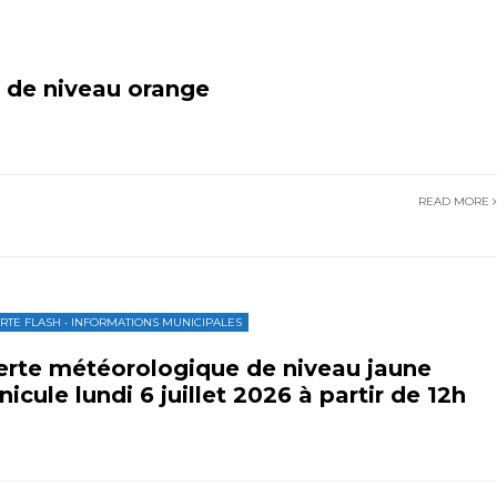
 de niveau orange
READ MORE
RTE FLASH
•
INFORMATIONS MUNICIPALES
erte météorologique de niveau jaune
nicule lundi 6 juillet 2026 à partir de 12h