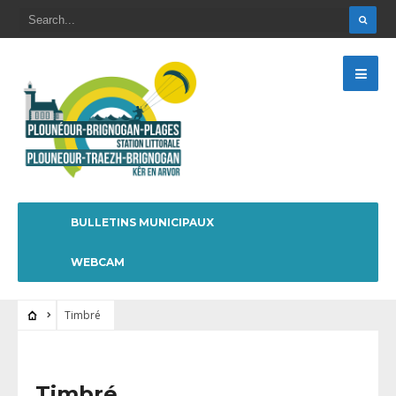
BULLETINS MUNICIPAUX
WEBCAM
Timbré
Timbré